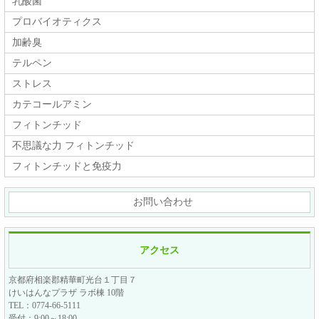
乳酸菌
プロバイオティクス
加齢臭
テルペン
ストレス
カテコールアミン
フィトンチッド
不思議な力 フィトンチッド
フィトンチッドと免疫力
お問い合わせ
アクセス
京都府相楽郡精華町光台１丁目７
けいはんなプラザ ラボ棟 10階
TEL：0774-66-5111
受付：9:00～18:00