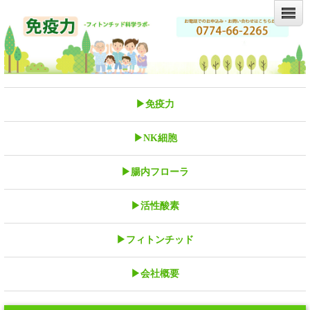
▶免疫力
▶NK細胞
▶腸内フローラ
▶活性酸素
▶フィトンチッド
▶会社概要