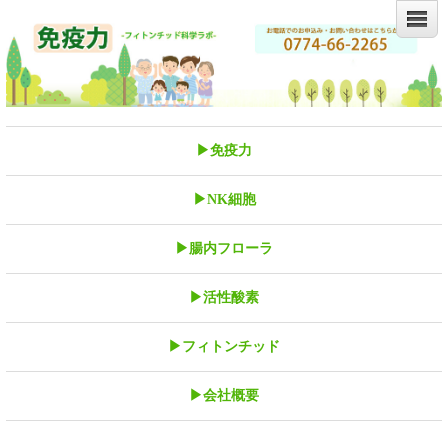
▶免疫力
▶NK細胞
▶腸内フローラ
▶活性酸素
▶フィトンチッド
▶会社概要