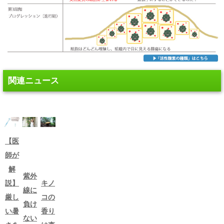
関連ニュース
【医
師が
解
紫外
説】
キノ
線に
厳し
コの
負け
い暑
香り
ない