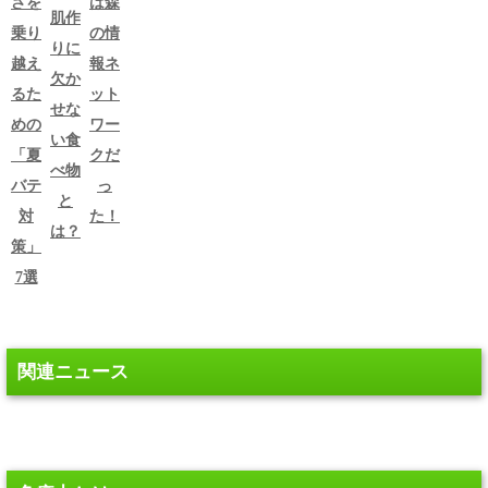
さを
は森
肌作
乗り
の情
りに
越え
報ネ
欠か
るた
ット
せな
めの
ワー
い食
「夏
クだ
べ物
バテ
っ
と
対
た！
は？
策」
7選
関連ニュース