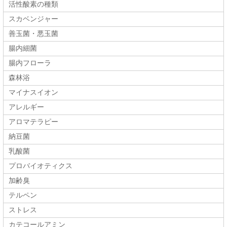
活性酸素の種類
スカベンジャー
善玉菌・悪玉菌
腸内細菌
腸内フローラ
森林浴
マイナスイオン
アレルギー
アロマテラピー
納豆菌
乳酸菌
プロバイオティクス
加齢臭
テルペン
ストレス
カテコールアミン