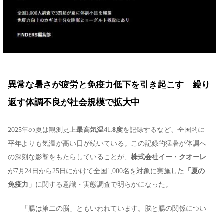
異常な暑さが疲労と免疫力低下を引き起こす 繰り
返す体調不良が社会規模で拡大中
2025年の夏は観測史上
最高気温41.8度
を記録するなど、全国的に
平年よりも気温が高い日が続いている。この記録的猛暑が体調へ
の深刻な影響をもたらしていることが、
株式会社イー・クオーレ
が7月24日から25日にかけて全国1,000名を対象に実施した
「夏の
免疫力」
に関する意識・実態調査で明らかになった。
――「腸は第二の脳」ともいわれています。脳と腸の関係につい