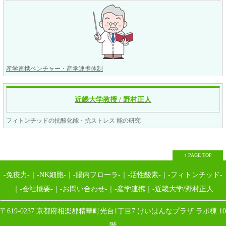
産学連携ベンチャー・産学連携体制
近畿大学教授 / 野村正人
フィトンチッドの抗酸化能・抗ストレス 能の研究
↑ PAGE TOP
-免疫力-
｜
-NK細胞-
｜
-腸内フローラ-
｜
-活性酸素-
｜
-フィトンチッド-
｜
-会社概要-
｜
-お問い合わせ-
｜
-産学連携
｜
-近畿大学/野村正人
〒619-0237 京都府相楽郡精華町光台1丁目7 けいはんなプラザ ラボ棟 10
階