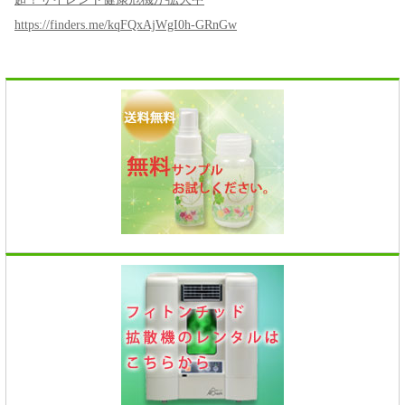
https://finders.me/kqFQxAjWgI0h-GRnGw