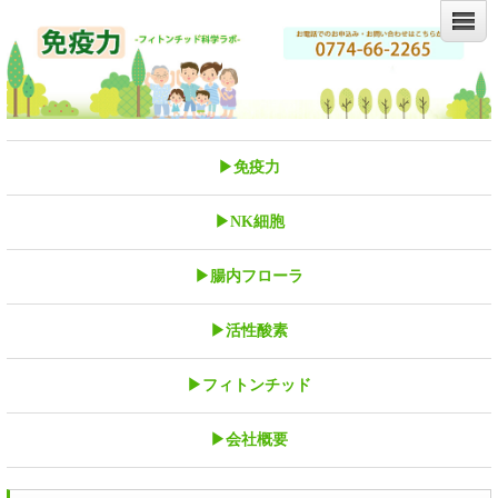
▶免疫力
▶NK細胞
▶腸内フローラ
▶活性酸素
▶フィトンチッド
▶会社概要