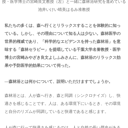
授・医学博士の宮崎良文教授（左）と一緒に森林浴研究を進めている
池井いけい晴美はるみ准教授
私たちの多くは、森へ行くとリラックスすることを体験的に知っ
ている。しかし、その理由について知る人は少ない。森林医学の
世界的権威であり、「科学的なエビデンスを持った森林浴」を意
味する「森林セラピー」を提唱している千葉大学名誉教授・医学
博士の宮崎みやざき良文よしふみさんに、森林浴のリラックス効
果や予防医学的効果について伺った。
—森林浴とは何かについて、説明いただけますでしょうか。
森林浴とは、人が森へ行き、森と同調（シンクロナイズ）し、快
適さを感じることです。人は、ある環境下にいるとき、その環境
と自分のリズムが同調していると快適であると感じます。
人が森に行って快適さを感じるのは、人と自然の長い歴史がある