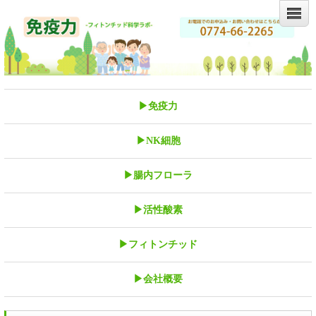
▶免疫力
▶NK細胞
▶腸内フローラ
▶活性酸素
▶フィトンチッド
▶会社概要