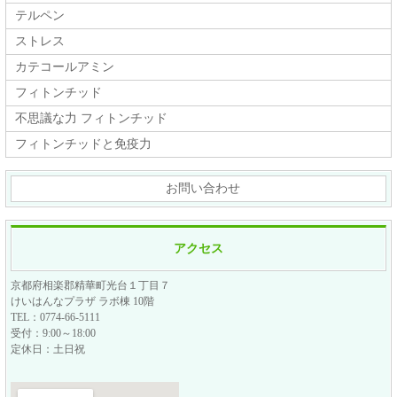
テルペン
ストレス
カテコールアミン
フィトンチッド
不思議な力 フィトンチッド
フィトンチッドと免疫力
お問い合わせ
アクセス
京都府相楽郡精華町光台１丁目７
けいはんなプラザ ラボ棟 10階
TEL：0774-66-5111
受付：9:00～18:00
定休日：土日祝