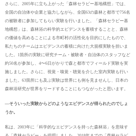
さらに、2005年に立ち上がった「森林セラピー基地構想」では、
全国の自治体や企業と協力しながら、全国63の森林と都市で756名
の被験者に参加してもらい実験を行いました。「森林セラピー基
地構想」は、森林浴の科学的エビデンスを蓄積することと、森林
の価値を高めることによる市町村の活性化を目的にしたもので、
私たちのチームはエビデンスの蓄積に向けた大規模実験を担いま
した。1箇所の実験に研究チーム・被験者・自治体のスタッフなど
約50名が参加し、4〜6日がかりで森と都市でフィールド実験を実
施しました。さらに、視覚・嗅覚・聴覚を介した室内実験も行い
ました。63箇所にも及ぶ実験は世界にも例を見ませんし、日本の
森林浴研究が世界をリードすることにもつながったと思います。
—そういった実験からどのようなエビデンスが得られたのでしょ
うか。
私は、2003年に「科学的なエビデンスを持った森林浴」を意味す
る「森林セラピー」を提唱しました。2018年までの「森林セラピ