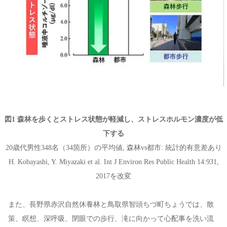
図1 森林を歩くとストレス状態が軽減し、ストレスホルモン濃度が低
下する
20歳代男性348名（34箇所）の平均値, 森林vs都市: 統計的有意差あり
H. Kobayashi, Y. Miyazaki et al. Int J Environ Res Public Health 14:931,
2017を改変
また、長野県赤沢自然休養林と鳥取県智頭ちづ町ちょうでは、散
策、瞑想、深呼吸、閉眼での歩行、滝に向かって心配事を洗い流