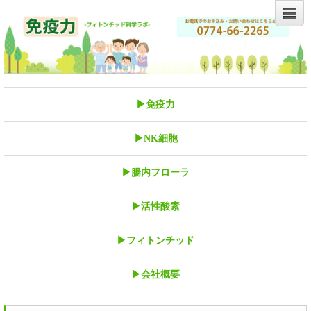
▶免疫力
▶NK細胞
▶腸内フローラ
▶活性酸素
▶フィトンチッド
▶会社概要