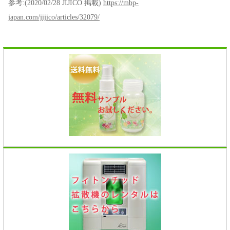
参考:(2020/02/28 JIJICO 掲載)
https://mbp-
japan.com/jijico/articles/32079/