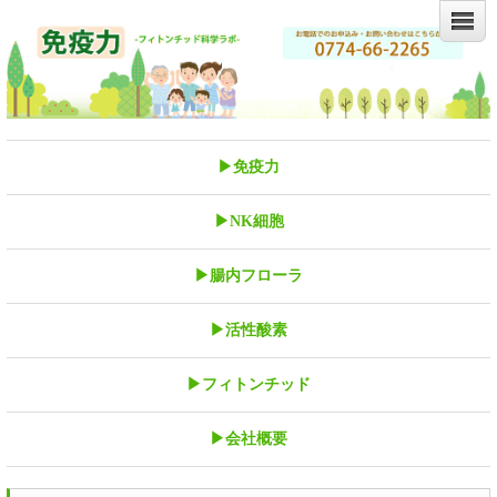
▶免疫力
▶NK細胞
▶腸内フローラ
▶活性酸素
▶フィトンチッド
▶会社概要