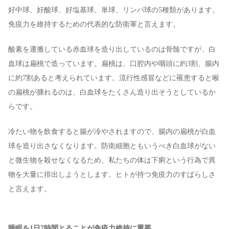
好中球、好酸球、好塩基球、単球、リンパ球の5種類があります。
免疫力を維持するための代表的な防衛軍と言えます。
酸素を運搬している赤血球を造り出しているのは骨髄ですが、白
血球は扁桃で造っています。扁桃は、口腔内や咽頭に約3割、腸内
に約7割あると考えられています。流行性感冒などに罹患すると喉
の扁桃が腫れるのは、白血球をたくさん造り出そうとしているか
らです。
冷たい物を飲食すると腸が冷やされますので、腸内の扁桃が白血
球を造り出さなくなります。防衛細胞ともいうべき白血球がない
と微生物を殺せなくなるため、私たちの体は下痢という行為で異
物を大量に排出しようとします。ヒトが持つ免疫力のすばらしさ
と言えます。
睡眠を1日7時間とることが免疫力維持に重要