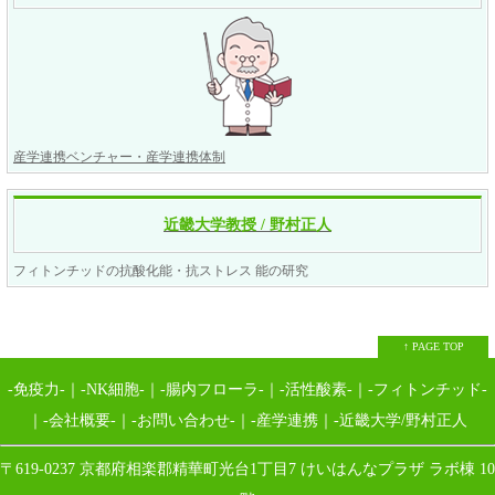
産学連携ベンチャー・産学連携体制
近畿大学教授 / 野村正人
フィトンチッドの抗酸化能・抗ストレス 能の研究
↑ PAGE TOP
-免疫力-
｜
-NK細胞-
｜
-腸内フローラ-
｜
-活性酸素-
｜
-フィトンチッド-
｜
-会社概要-
｜
-お問い合わせ-
｜
-産学連携
｜
-近畿大学/野村正人
〒619-0237 京都府相楽郡精華町光台1丁目7 けいはんなプラザ ラボ棟 10